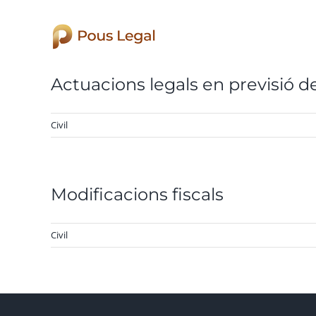
Skip
to
content
Actuacions legals en previsió d
Civil
Modificacions fiscals
Civil